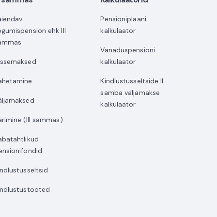
äiendav
Pensioniplaani
ogumispension ehk III
kalkulaator
ammas
Vanaduspensioni
issemaksed
kalkulaator
ahetamine
Kindlustusseltside II
samba väljamakse
äljamaksed
kalkulaator
ärimine (III sammas)
abatahtlikud
ensionifondid
indlustusseltsid
indlustustooted