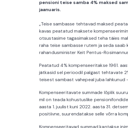
pensioni teise samba 4% maksed samb
jaanuaris.
„Teise sambasse tehtavad maksed peatati 
kavas peatatud maksete kompenseerimine 
otsustasime tagasimaksed teha täies mahu
raha teise sambasse rutem ja seda saab ki
rahandusminister Keit Pentus-Rosimannus
Peatatud 4% kompenseeritakse 1961. aastal
jätkasid sel perioodil palgast tehtavate
teisest sambast vahepeal juba lahkunud 
Kompenseeritavate summade lõplik suurus
mil on teada kohustuslike pensionifondide
aasta 1. juulist kuni 2022. aasta 31. detse
positiivne, suurendatakse selle võrra ko
Kompenseeritavad summad kantakse inime