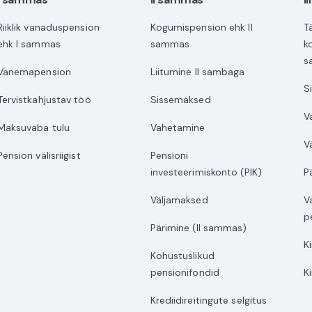
Riiklik vanaduspension
Kogumispension ehk II
T
ehk I sammas
sammas
k
s
Vanemapension
Liitumine II sambaga
S
Tervistkahjustav töö
Sissemaksed
V
Maksuvaba tulu
Vahetamine
V
Pension välisriigist
Pensioni
investeerimiskonto (PIK)
P
Väljamaksed
V
p
Pärimine (II sammas)
K
Kohustuslikud
pensionifondid
K
Krediidireitingute selgitus