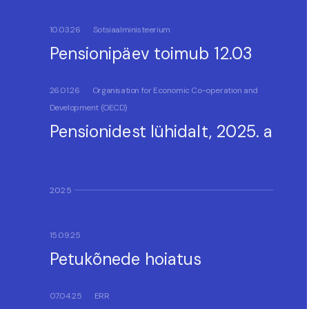
10.03.26
Sotsiaalministeerium
Pensionipäev toimub 12.03
26.01.26
Organisation for Economic Co-operation and
Development (OECD)
Pensionidest lühidalt, 2025. a
2025
15.09.25
Petukõnede hoiatus
07.04.25
ERR