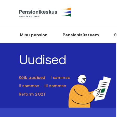
Minu pension
Pensionisüsteem
S
Uudised
Kõik uudised
I sammas
II sammas
III sammas
Reform 2021