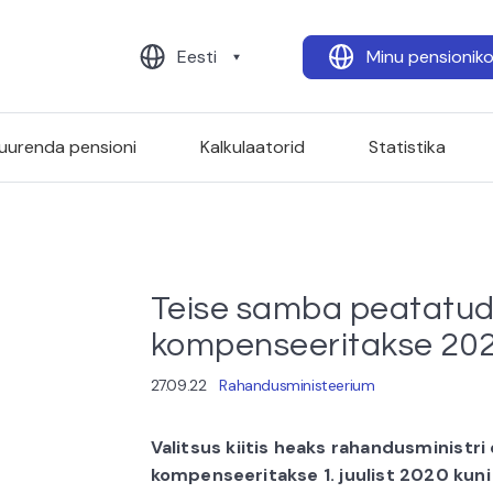
Eesti
Minu pensionik
uurenda pensioni
Kalkulaatorid
Statistika
Teise samba peatatu
kompenseeritakse 202
27.09.22
Rahandusministeerium
Valitsus kiitis heaks rahandusministri 
kompenseeritakse 1. juulist 2020 kuni