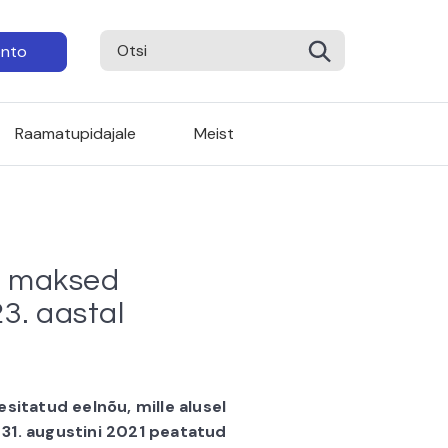
onto
Raamatupidajale
Meist
d maksed
3. aastal
esitatud eelnõu, mille alusel
 31. augustini 2021 peatatud