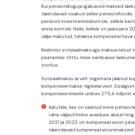
Kui pensionikoguja igakuised maksed laekuv
täiendavad osakud selles pensionifondis.
pensioni investeerimiskontole, sellele k
sinna kontole. Neile, kellele on jaanuaris
välja makstud, tehakse kompenseeritava 
Keskmist sotsiaalmaksuga maksustatud tul
peatamise tõttu teise sambasse laekumat
tootlus.
Sotsiaalmaksu arvelt tegemata jäänud k
kompenseeritakse riigieelarvest. Esialgs
kompenseerimisele umbes 275,4 miljonit e
Isikutele, kes on saanud enne pension
raha väljavõtmise avalduse alusel nin
2021 ja 2022, on kompensatsioon juba
täiendavaid kompensatsioonimakseid 