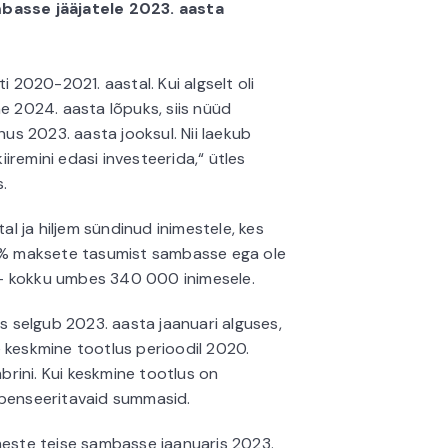
asse jääjatele 2023. aasta
2020-2021. aastal. Kui algselt oli
2024. aasta lõpuks, siis nüüd
s 2023. aasta jooksul. Nii laekub
iremini edasi investeerida,“ ütles
.
 ja hiljem sündinud inimestele, kes
 2% maksete tasumist sambasse ega ole
– kokku umbes 340 000 inimesele.
 selgub 2023. aasta jaanuari alguses,
 keskmine tootlus perioodil 2020.
mbrini. Kui keskmine tootlus on
mpenseeritavaid summasid.
ste teise sambasse jaanuaris 2023.