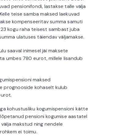
ad pensionifondi, lastakse talle välja
 Kelle teise samba maksed laekuvad
antakse kompenseeritav summa samuti
 2023 kogu raha teisest sambast juba
summa ulatuses täiendav väljamakse.
u saaval inimesel jäi maksete
a umbes 780 eurot, millele lisandub
ogumispensioni maksed
ete prognooside kohaselt kulub
urot.
iiga kohustusliku kogumispensioni kätte
g lõpetanud pensioni kogumise aastatel
 välja makstud ning nendele
rohkem ei toimu.