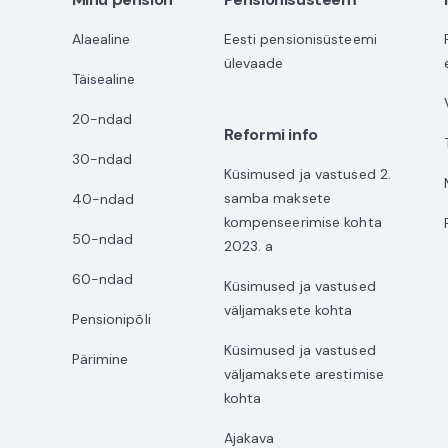
Alaealine
Eesti pensionisüsteemi
ülevaade
Täisealine
20-ndad
Reformi info
30-ndad
Küsimused ja vastused 2.
samba maksete
40-ndad
kompenseerimise kohta
50-ndad
2023. a
60-ndad
Küsimused ja vastused
väljamaksete kohta
Pensionipõli
Küsimused ja vastused
Pärimine
väljamaksete arestimise
kohta
Ajakava