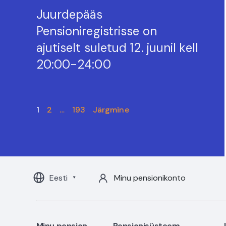
Juurdepääs
Pensioniregistrisse on
ajutiselt suletud 12. juunil kell
20:00-24:00
1
2
…
193
Järgmine
Eesti
Minu pensionikonto
Minu pension
Pensionisüsteem