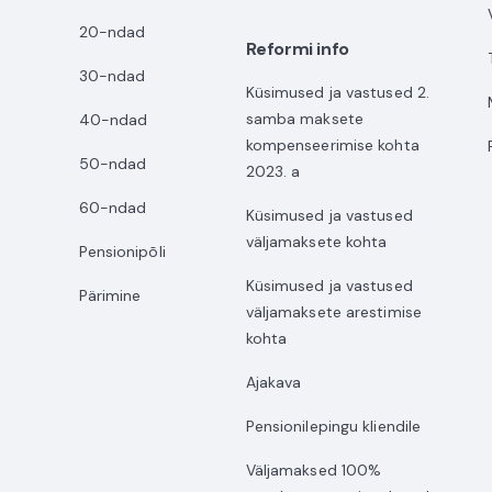
20-ndad
Reformi info
30-ndad
Küsimused ja vastused 2.
samba maksete
40-ndad
kompenseerimise kohta
50-ndad
2023. a
60-ndad
Küsimused ja vastused
väljamaksete kohta
Pensionipõli
Küsimused ja vastused
Pärimine
väljamaksete arestimise
kohta
Ajakava
Pensionilepingu kliendile
Väljamaksed 100%