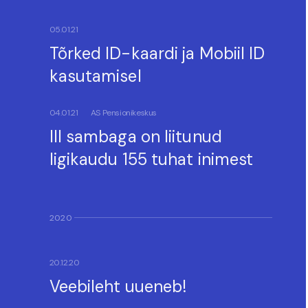
05.01.21
Tõrked ID-kaardi ja Mobiil ID
kasutamisel
04.01.21
AS Pensionikeskus
III sambaga on liitunud
ligikaudu 155 tuhat inimest
2020
20.12.20
Veebileht uueneb!