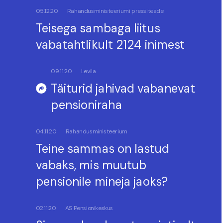
05.12.20
Rahandusministeeriumi pressiteade
Teisega sambaga liitus
vabatahtlikult 2124 inimest
09.11.20
Levila
Täiturid jahivad vabanevat
pensioniraha
04.11.20
Rahandusministeerium
Teine sammas on lastud
vabaks, mis muutub
pensionile mineja jaoks?
02.11.20
AS Pensionikeskus