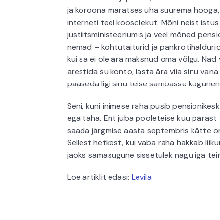
ja koroona märatses üha suurema hooga, p
interneti teel koosolekut. Mõni neist istu
justiitsministeeriumis ja veel mõned pensi
nemad – kohtutäiturid ja pankrotihaldurid.
kui sa ei ole ära maksnud oma võlgu. Nad 
arestida su konto, lasta ära viia sinu van
pääseda ligi sinu teise sambasse kogunen
Seni, kuni inimese raha püsib pensionikesk
ega taha. Ent juba pooleteise kuu pärast 
saada järgmise aasta septembris kätte 
Sellest hetkest, kui vaba raha hakkab lii
jaoks samasugune sissetulek nagu iga tei
Loe artiklit edasi:
Levila