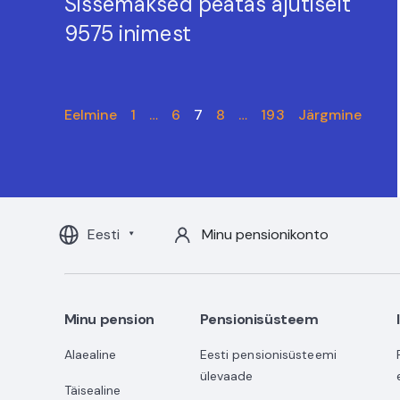
Sissemaksed peatas ajutiselt
9575 inimest
Eelmine
1
…
6
7
8
…
193
Järgmine
Eesti
Minu pensionikonto
Minu pension
Pensionisüsteem
Alaealine
Eesti pensionisüsteemi
ülevaade
Täisealine