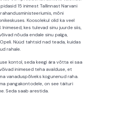
idasid 15 inimest Tallinnast Narvani
s rahandusministeeriumis, mõni
onikeskuses. Koosolekul olid ka veel
 Inimesed, kes tulevad sinu juurde siis,
vōivad nõuda endale sinu palga,
a Opeli. Nüüd tahtsid nad teada, kuidas
ud rahale.
use kontol, seda keegi ära võtta ei saa
võivad inimesed teha avalduse, et
oma vanaduspõlveks kogunenud raha.
kuma pangakontodele, on see täituri
ne. Seda saab arestida.