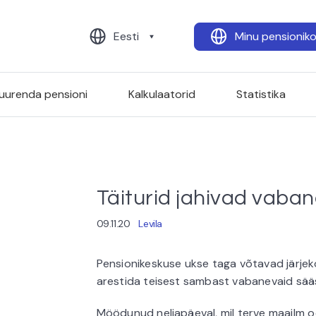
Eesti
Minu pensionik
uurenda pensioni
Kalkulaatorid
Statistika
Täiturid jahivad vaba
09.11.20
Levila
Pensionikeskuse ukse taga võtavad järjek
arestida teisest sambast vabanevaid sääst
Möödunud neljapäeval, mil terve maailm o