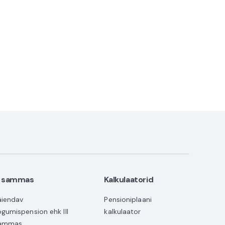
II sammas
Kalkulaatorid
äiendav
Pensioniplaani
ogumispension ehk III
kalkulaator
ammas