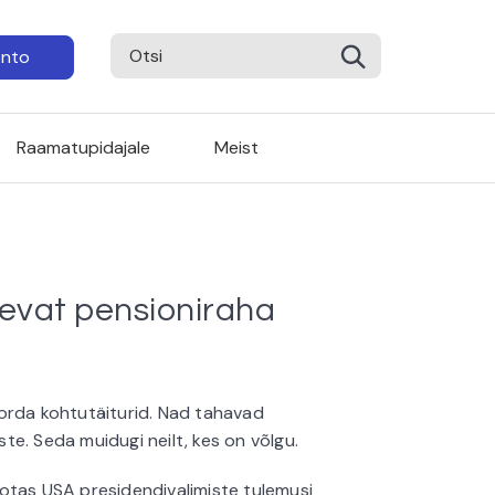
onto
Raamatupidajale
Meist
nevat pensioniraha
orda kohtutäiturid. Nad tahavad
e. Seda muidugi neilt, kes on võlgu.
otas USA presidendivalimiste tulemusi