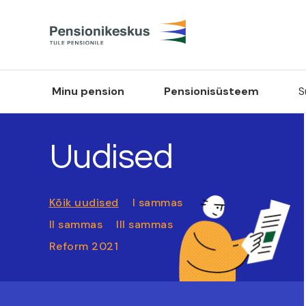
Minu pension
Pensionisüsteem
S
Uudised
Kõik uudised
I sammas
II sammas
III sammas
Reform 2021