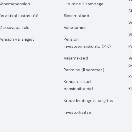
Vanemapension
Liitumine II sambaga
S
Tervistkahjustav töö
Sissemaksed
V
Maksuvaba tulu
Vahetamine
V
Pension välisriigist
Pensioni
investeerimiskonto (PIK)
P
Väljamaksed
V
p
Pärimine (II sammas)
K
Kohustuslikud
pensionifondid
K
Krediidireitingute selgitus
Investorkaitse