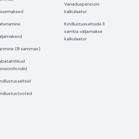
Vanaduspensioni
issemaksed
kalkulaator
ahetamine
Kindlustusseltside II
samba väljamakse
äljamaksed
kalkulaator
ärimine (III sammas)
abatahtlikud
ensionifondid
indlustusseltsid
indlustustooted