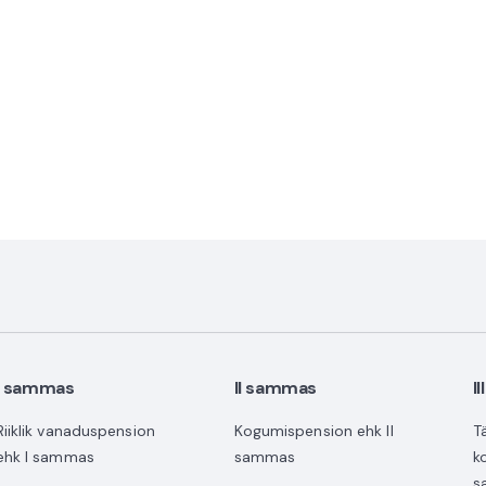
I sammas
II sammas
I
Riiklik vanaduspension
Kogumispension ehk II
T
ehk I sammas
sammas
k
s