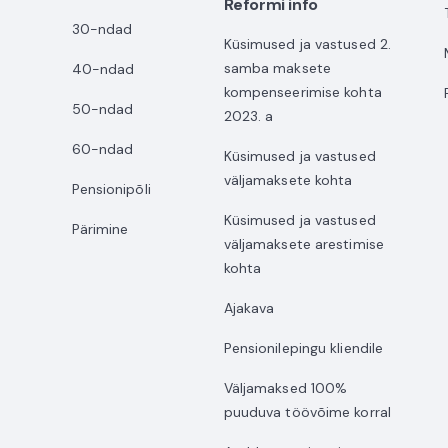
Reformi info
30-ndad
Küsimused ja vastused 2.
samba maksete
40-ndad
kompenseerimise kohta
50-ndad
2023. a
60-ndad
Küsimused ja vastused
väljamaksete kohta
Pensionipõli
Küsimused ja vastused
Pärimine
väljamaksete arestimise
kohta
Ajakava
Pensionilepingu kliendile
Väljamaksed 100%
puuduva töövõime korral