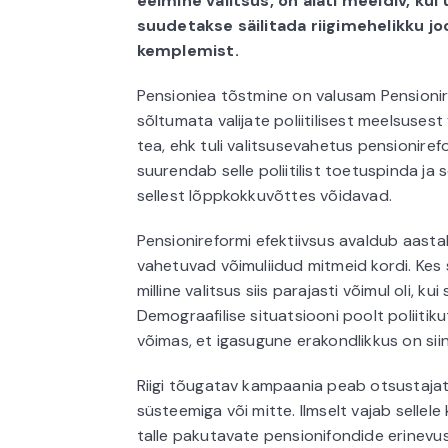
eelmine valitsus, on alati meeldiv, ku
suudetakse säilitada riigimehelikku joon
kemplemist.
Pensioniea tõstmine on valusam Pensionire
sõltumata valijate poliitilisest meelsusest
tea, ehk tuli valitsusevahetus pensioniref
suurendab selle poliitilist toetuspinda ja
sellest lõppkokkuvõttes võidavad.
Pensionireformi efektiivsus avaldub aastak
vahetuvad võimuliidud mitmeid kordi. Kes
milline valitsus siis parajasti võimul oli, kui
Demograafilise situatsiooni poolt poliitiku
võimas, et igasugune erakondlikkus on siin 
Riigi tõugatav kampaania peab otsustajat
süsteemiga või mitte. Ilmselt vajab sellele 
talle pakutavate pensionifondide erinevu