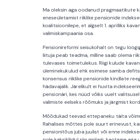
Ma oleksin aga oodanud pragmaatikute kak
eneseületamist riiklike pensionide indeks
koalitsioonilepe, et algselt 1. aprilliks k
valimiskampaania osa.
Pensionireformi seisukohalt on tegu löög
liituja peab teadma, milline saab olema ri
tulevases toimetulekus. Riigi kulude kava
üleminekukulud ehk esimese samba defitsi
konsensus riiklike pensionide kindlate reeg
hädavajalik. Järelikult ei huvita indekseeri
pensionäri, kes nüüd võiks uuelt valitsusel
valimiste eelseks rõõmuks ja järgmist ko
Mõõdukad teevad ettepaneku täita võimul
Rahalises mõttes pole suurt erinevust, kas
pensionitõus juba juulist või enne indekseer
pole kaksikliidul siin midagi, kaotame aga 