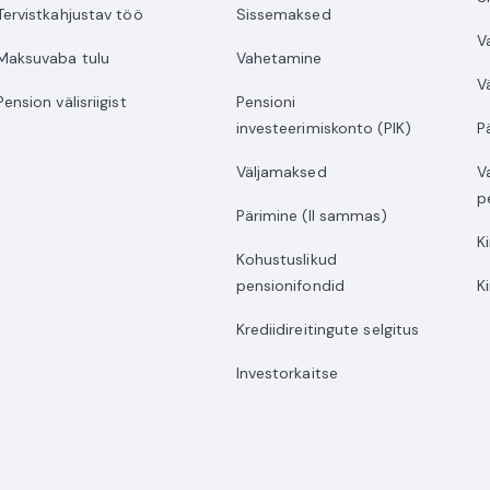
Tervistkahjustav töö
Sissemaksed
V
Maksuvaba tulu
Vahetamine
V
Pension välisriigist
Pensioni
investeerimiskonto (PIK)
P
Väljamaksed
V
p
Pärimine (II sammas)
K
Kohustuslikud
pensionifondid
K
Krediidireitingute selgitus
Investorkaitse