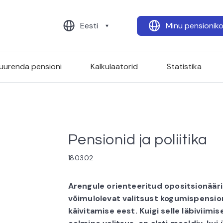
Eesti
Minu pensionik
uurenda pensioni
Kalkulaatorid
Statistika
Pensionid ja poliitika
18.03.02
Arengule orienteeritud opositsionäärin
võimulolevat valitsust kogumispensio
käivitamise eest. Kuigi selle läbiviimis