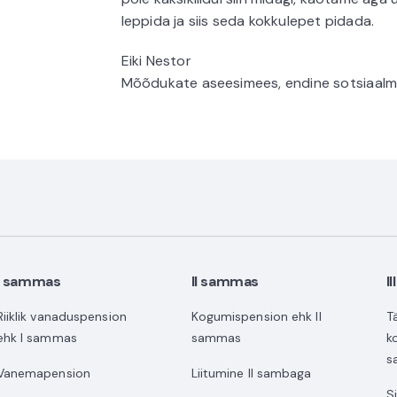
leppida ja siis seda kokkulepet pidada.
Eiki Nestor
Mõõdukate aseesimees, endine sotsiaalmi
I sammas
II sammas
I
Riiklik vanaduspension
Kogumispension ehk II
T
ehk I sammas
sammas
k
s
Vanemapension
Liitumine II sambaga
S