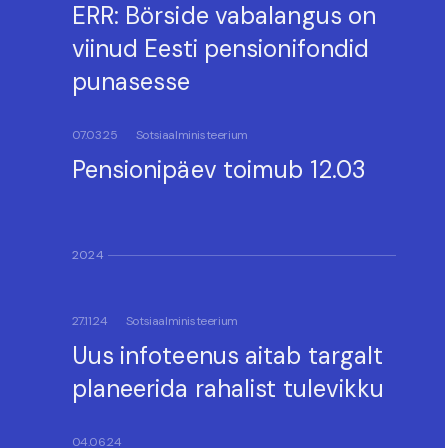
ERR: Börside vabalangus on
viinud Eesti pensionifondid
punasesse
07.03.25
Sotsiaalministeerium
Pensionipäev toimub 12.03
2024
27.11.24
Sotsiaalministeerium
Uus infoteenus aitab targalt
planeerida rahalist tulevikku
04.06.24