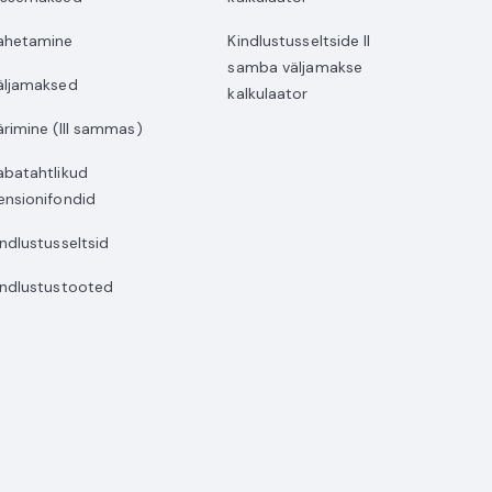
ahetamine
Kindlustusseltside II
samba väljamakse
äljamaksed
kalkulaator
ärimine (III sammas)
abatahtlikud
ensionifondid
indlustusseltsid
indlustustooted