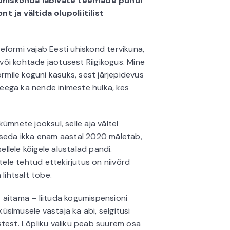
i ühiskonda läbivate teemade puhul
t ja vältida olupoliitilist
formi vajab Eesti ühiskond tervikuna,
 või kohtade jaotusest Riigikogus. Mine
ormile koguni kasuks, sest järjepidevus
 seega ka nende inimeste hulka, kes
ümnete jooksul, selle aja vältel
 seda ikka enam aastal 2020 mäletab,
 sellele kõigele alustalad pandi.
tele tehtud ettekirjutus on niivõrd
lihtsalt tobe.
 aitama – liituda kogumispensioni
küsimusele vastaja ka abi, selgitusi
stest. Lõpliku valiku peab suurem osa