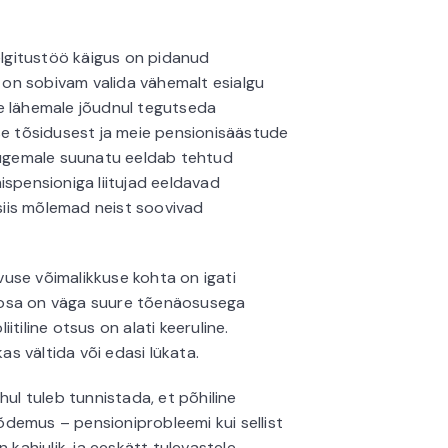
selgitustöö käigus on pidanud
l on sobivam valida vähemalt esialgu
e lähemale jõudnul tegutseda
se tõsidusest ja meie pensionisäästude
Kaugemale suunatu eeldab tehtud
ispensioniga liitujad eeldavad
 siis mõlemad neist soovivad
use võimalikkuse kohta on igati
+2 osa on väga suure tõenäosusega
tiline otsus on alati keeruline.
kas vältida või edasi lükata.
hul tuleb tunnistada, et põhiline
demus – pensioniprobleemi kui sellist
 kahjulik, ja eeskätt tulevastele