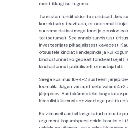
meist ikkagi ise tegema.
Tunnistan fondihaldurite soliidsust, kes 
korrektseks teavitada, et nooremal liituja
suurema riskiastmega fond ja pensionieal
talitsetumalt. See annab tunnistust üritu
investeerijate pikaajalistest kavadest. 
otsustele kindlat kandepinda ja kui kogum
kindlustunnet kõigepealt fondivalitsejalt,
kindlustunnet poliitilistelt otsustajatelt.
Seega küsimus 16+4+2 süsteemi järjepidev
loomulik. Julgen väita, et selle valemi 4
järjepidev. Aastakümneteks langetatav polii
Keerulisi küsimusi soovivad aga poliitikud 
Ka viimaseil aastail langetatud otsuste pu
argument kogumispensionide kasuks oli tõ
vältida on võimatu, selle edasilükkamine on