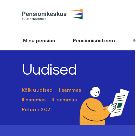
Minu pension
Pensionisüsteem
S
Uudised
Kõik uudised
I sammas
II sammas
III sammas
Reform 2021