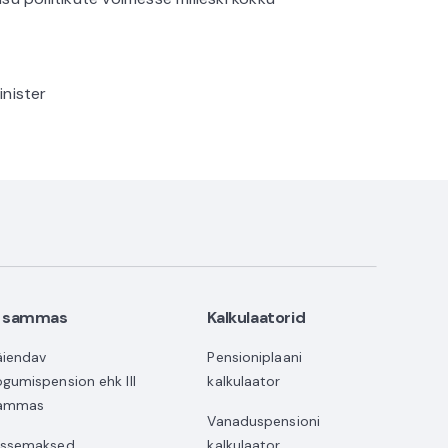
nister
II sammas
Kalkulaatorid
äiendav
Pensioniplaani
ogumispension ehk III
kalkulaator
ammas
Vanaduspensioni
issemaksed
kalkulaator