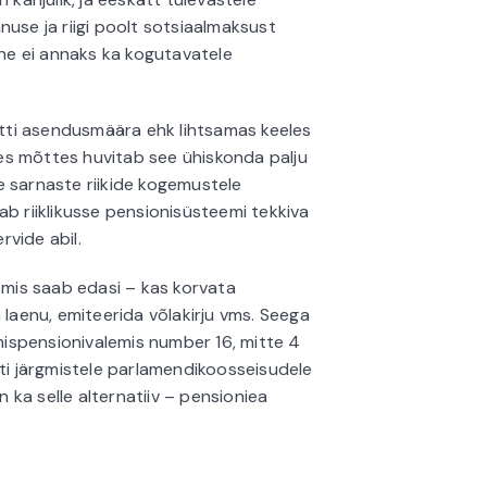
nuse ja riigi poolt sotsiaalmaksust
e ei annaks ka kogutavatele
batti asendusmäära ehk lihtsamas keeles
ises mõttes huvitab see ühiskonda palju
e sarnaste riikide kogemustele
ab riiklikusse pensionisüsteemi tekkiva
rvide abil.
, mis saab edasi – kas korvata
 laenu, emiteerida võlakirju vms. Seega
ispensionivalemis number 16, mitte 4
sti järgmistele parlamendikoosseisudele
ka selle alternatiiv – pensioniea