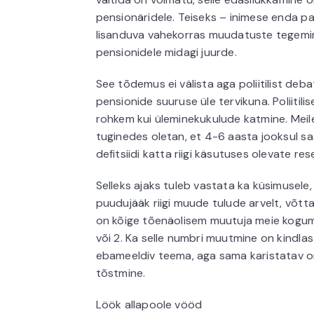
pensionäridele. Teiseks – inimese enda pa
lisanduva vahekorras muudatuste tegemin
pensionidele midagi juurde.
See tõdemus ei välista aga poliitilist de
pensionide suuruse üle tervikuna. Poliitil
rohkem kui üleminekukulude katmine. Meil
tuginedes oletan, et 4-6 aasta jooksul sa
defitsiidi katta riigi käsutuses olevate rese
Selleks ajaks tuleb vastata ka küsimusele
puudujääk riigi muude tulude arvelt, võtta
on kõige tõenäolisem muutuja meie kogum
või 2. Ka selle numbri muutmine on kindla
ebameeldiv teema, aga sama karistatav on 
tõstmine.
Löök allapoole vööd