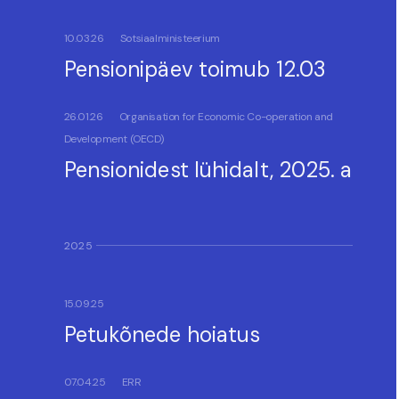
10.03.26
Sotsiaalministeerium
Pensionipäev toimub 12.03
26.01.26
Organisation for Economic Co-operation and
Development (OECD)
Pensionidest lühidalt, 2025. a
2025
15.09.25
Petukõnede hoiatus
07.04.25
ERR