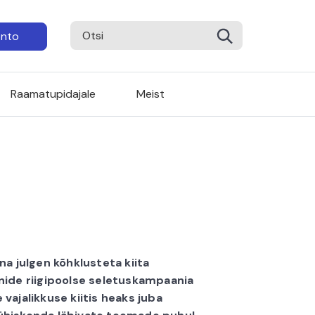
onto
Raamatupidajale
Meist
a julgen kõhklusteta kiita
nide riigipoolse seletuskampaania
e vajalikkuse kiitis heaks juba