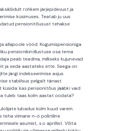
sikliidult rohkem järjepidevust ja
eerimise küsimuses. Teatab ju uus
avandatud pensionitõusust tehakse
iga allapoole vööd. Kogumispensioniga
ikliku pensionikindlustuse osa tema
ndaja peab teadma, milliseks kujunevad
it ja seda aastateks ette. Seega on
lite järgi indekseerimise asjus
mise stabiilsus pelgalt tänast
t küsida: kas pensionitõus jääbki vaid
rda tuleb taas kolm aastat oodata?
olijate lubadus kolm kuud varem.
 teha viimane n-ö poliitiline
imisele asumist, s.o aprillist. Võita
usu poliitikute võimesse milleski kokku