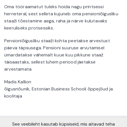
Oma tööraamatut tuleks hoida nagu printsessi
herneteral, sest selleta kujuneb oma pensioniõigusliku
staaži tõestamine aega, raha ja närve kulutavaks
keeruliseks protsessiks.
Pensioniõigusliku staaži kohta peetakse arvestust
päeva täpsusega. Pensioni suuruse arvutamisel
ümardatakse vähemalt kuue kuu pikkune staaž
täisaastaks, sellest lühem periood jäetakse
arvestamata.
Madis Kallion
õigusnõunik, Estonian Business Schooli õppejõud ja
koolitaja
See veebileht kasutab küpsiseid, mis aitavad teha
Copyright © AS Pensionikeskus 2021