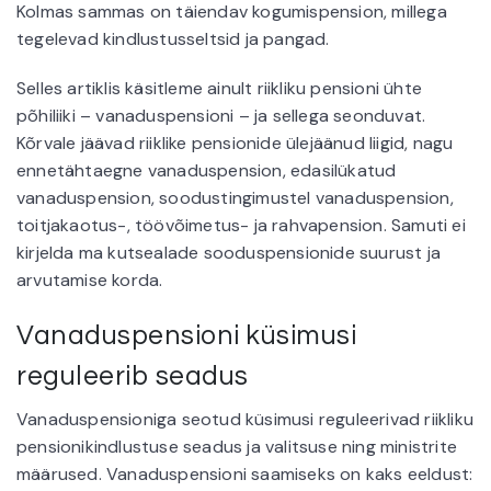
Kolmas sammas on täiendav kogumispension, millega
tegelevad kindlustusseltsid ja pangad.
Selles artiklis käsitleme ainult riikliku pensioni ühte
põhiliiki – vanaduspensioni – ja sellega seonduvat.
Kõrvale jäävad riiklike pensionide ülejäänud liigid, nagu
ennetähtaegne vanaduspension, edasilükatud
vanaduspension, soodustingimustel vanaduspension,
toitjakaotus-, töövõimetus- ja rahvapension. Samuti ei
kirjelda ma kutsealade sooduspensionide suurust ja
arvutamise korda.
Vanaduspensioni küsimusi
reguleerib seadus
Vanaduspensioniga seotud küsimusi reguleerivad riikliku
pensionikindlustuse seadus ja valitsuse ning ministrite
määrused. Vanaduspensioni saamiseks on kaks eeldust: