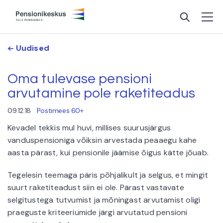
Uudised
Oma tulevase pensioni
arvutamine pole raketiteadus
09.12.18
Postimees 60+
Kevadel tekkis mul huvi, millises suurusjärgus
vanduspensioniga võiksin arvestada peaaegu kahe
aasta pärast, kui pensionile jäämise õigus kätte jõuab.
Tegelesin teemaga päris põhjalikult ja selgus, et mingit
suurt raketiteadust siin ei ole. Pärast vastavate
selgitustega tutvumist ja mõningast arvutamist oligi
praeguste kriteeriumide järgi arvutatud pensioni