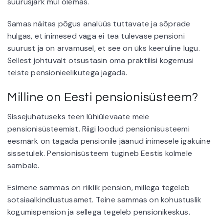
suurusjärk mul olemas.
Samas näitas põgus analüüs tuttavate ja sõprade
hulgas, et inimesed väga ei tea tulevase pensioni
suurust ja on arvamusel, et see on üks keeruline lugu.
Sellest johtuvalt otsustasin oma praktilisi kogemusi
teiste pensionieelikutega jagada.
Milline on Eesti pensionisüsteem?
Sissejuhatuseks teen lühiülevaate meie
pensionisüsteemist. Riigi loodud pensionisüsteemi
eesmärk on tagada pensionile jäänud inimesele igakuine
sissetulek. Pensionisüsteem tugineb Eestis kolmele
sambale.
Esimene sammas on riiklik pension, millega tegeleb
sotsiaalkindlustusamet. Teine sammas on kohustuslik
kogumispension ja sellega tegeleb pensionikeskus.