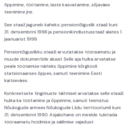
õppimine, töötamine, laste kasvatamine, sõjaväes
teenimine jne.
See staaž jaguneb kaheks: pensioniõiguslik staaž kuni
31. detsembrini 1998 ja pensionikindlustusstaaž alates 1.
jaanuarist 1999.
Pensioniõiguslikku staaži arvutatakse tööraamatu ja
muude dokumentide alusel. Selle aja hulka arvatakse
peale töötamise näiteks õppimine kõrgkooli
statsionaarses õppes, samuti teenimine Eesti
kaitseväes.
Konkreetsete tingimuste täitmisel arvatakse selle staaži
hulka ka töötamine ja õppimine, samuti teenistus
Nõukogude armees Nõukogude Liidu territooriumil kuni
31. detsembrini 1990. Asjakohane on meelde tuletada
tööraamatu hoidmise ja säilimise vajadust.