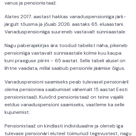
vanus ja pensionistaaž.
Alates 2017. aastast hakkas vanaduspensioniiga järk-
järgult tõusma ja jõuab 2026. aastaks 65. eluaastani.
Vanaduspensioniiga suureneb vastavalt sünniaastale.
Nagu paberajakirjas ära toodud tabelist näha, pikeneb
pensioniiga vastavalt sünniaastale kolme kuu kaupa
kuni praeguse piirini – 65 aastat. Selle tabeli alusel on
lihtne vaadata, millal saabub pensionile jäämise õigus.
Vanaduspensioni saamiseks peab tulevasel pensionäril
olema pensioniea saabumisel vähemalt 15 aastat Eesti
pensionistaaži. Kuivõrd pensionistaaž on teine vajalik
eeldus vanaduspensioni saamiseks, vaatleme ka selle
kujunemist.
Pensionistaaž on kindlasti individuaalne ja oleneb iga
tulevase pensionäri eluteel toimunud tegevustest, nagu