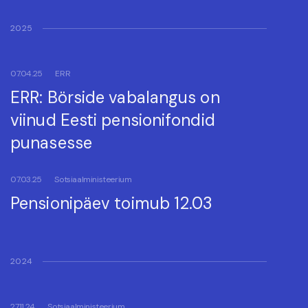
2025
07.04.25
ERR
ERR: Börside vabalangus on
viinud Eesti pensionifondid
punasesse
07.03.25
Sotsiaalministeerium
Pensionipäev toimub 12.03
2024
27.11.24
Sotsiaalministeerium