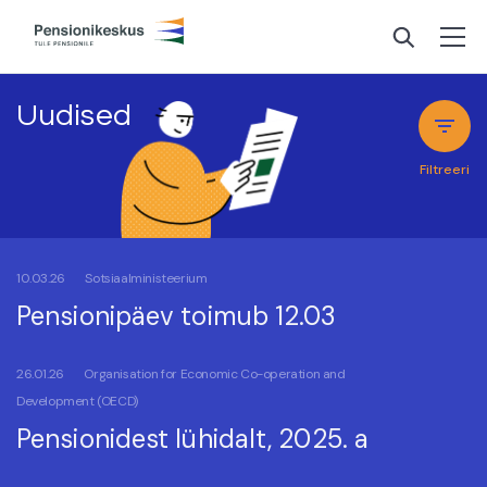
Uudised
Filtreeri
10.03.26
Sotsiaalministeerium
Pensionipäev toimub 12.03
26.01.26
Organisation for Economic Co-operation and
Development (OECD)
Pensionidest lühidalt, 2025. a