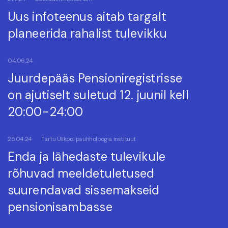
Uus infoteenus aitab targalt
planeerida rahalist tulevikku
04.06.24
Juurdepääs Pensioniregistrisse
on ajutiselt suletud 12. juunil kell
20:00-24:00
25.04.24
Tartu Ülikool psühholoogia instituut
Enda ja lähedaste tulevikule
rõhuvad meeldetuletused
suurendavad sissemakseid
pensionisambasse