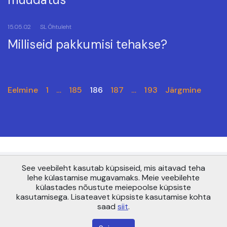
15.05.02
SL Õhtuleht
Milliseid pakkumisi tehakse?
Eelmine
1
…
185
186
187
…
193
Järgmine
See veebileht kasutab küpsiseid, mis aitavad teha
Copyright © AS Pensionikeskus 2021
lehe külastamise mugavamaks. Meie veebilehte
Maakri 19, Tallinn 10145
külastades nõustute meiepoolse küpsiste
info@pensionikeskus.ee
kasutamisega. Lisateavet küpsiste kasutamise kohta
saad
siit
.
Sisukaart