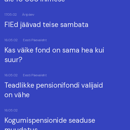
17.05.02
Äripäev
FIEd jäävad teise sambata
16.05.02
Eesti Päevaleht
Kas väike fond on sama hea kui
suur?
16.05.02
Eesti Päevaleht
Teadlikke pensionifondi valijaid
on vähe
16.05.02
Kogumispensionide seaduse
muudatus