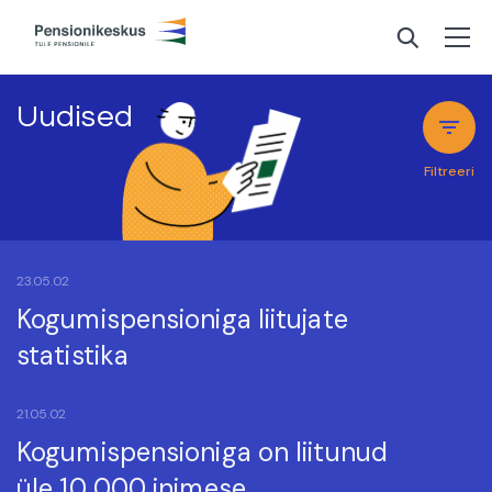
Uudised
Filtreeri
23.05.02
Kogumispensioniga liitujate
statistika
21.05.02
Kogumispensioniga on liitunud
üle 10 000 inimese