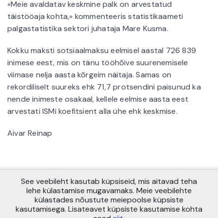
«Meie avaldatav keskmine palk on arvestatud
täistööaja kohta,» kommenteeris statistikaameti
palgastatistika sektori juhataja Mare Kusma.
Kokku maksti sotsiaalmaksu eelmisel aastal 726 839
inimese eest, mis on tänu tööhõive suurenemisele
viimase nelja aasta kõrgeim näitaja. Samas on
rekordiliselt suureks ehk 71,7 protsendini paisunud ka
nende inimeste osakaal, kellele eelmise aasta eest
arvestati ISMi koefitsient alla ühe ehk keskmise.
Aivar Reinap
See veebileht kasutab küpsiseid, mis aitavad teha
Copyright © AS Pensionikeskus 2021
lehe külastamise mugavamaks. Meie veebilehte
Maakri 19, Tallinn 10145
külastades nõustute meiepoolse küpsiste
info@pensionikeskus.ee
kasutamisega. Lisateavet küpsiste kasutamise kohta