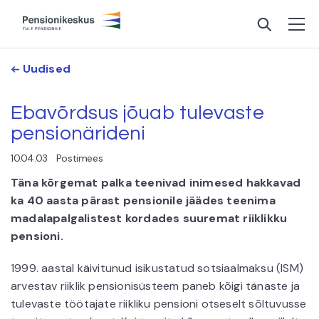
Uudised
Ebavõrdsus jõuab tulevaste
pensionärideni
10.04.03
Postimees
Täna kõrgemat palka teenivad inimesed hakkavad
ka 40 aasta pärast pensionile jäädes teenima
madalapalgalistest kordades suuremat riiklikku
pensioni.
1999. aastal käivitunud isikustatud sotsiaalmaksu (ISM)
arvestav riiklik pensionisüsteem paneb kõigi tänaste ja
tulevaste töötajate riikliku pensioni otseselt sõltuvusse