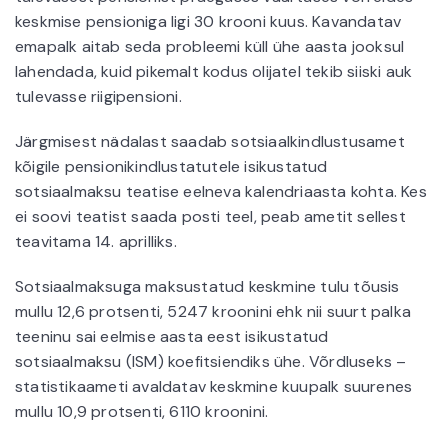
keskmise pensioniga ligi 30 krooni kuus. Kavandatav
emapalk aitab seda probleemi küll ühe aasta jooksul
lahendada, kuid pikemalt kodus olijatel tekib siiski auk
tulevasse riigipensioni.
Järgmisest nädalast saadab sotsiaalkindlustusamet
kõigile pensionikindlustatutele isikustatud
sotsiaalmaksu teatise eelneva kalendriaasta kohta. Kes
ei soovi teatist saada posti teel, peab ametit sellest
teavitama 14. aprilliks.
Sotsiaalmaksuga maksustatud keskmine tulu tõusis
mullu 12,6 protsenti, 5247 kroonini ehk nii suurt palka
teeninu sai eelmise aasta eest isikustatud
sotsiaalmaksu (ISM) koefitsiendiks ühe. Võrdluseks –
statistikaameti avaldatav keskmine kuupalk suurenes
mullu 10,9 protsenti, 6110 kroonini.