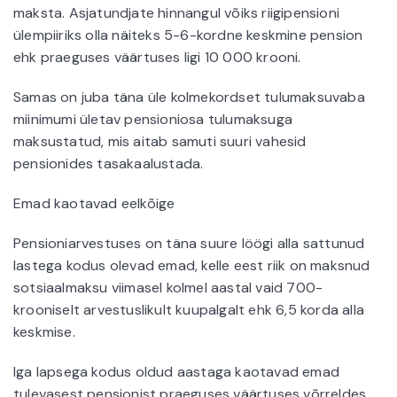
maksta. Asjatundjate hinnangul võiks riigipensioni
ülempiiriks olla näiteks 5-6-kordne keskmine pension
ehk praeguses väärtuses ligi 10 000 krooni.
Samas on juba täna üle kolmekordset tulumaksuvaba
miinimumi ületav pensioniosa tulumaksuga
maksustatud, mis aitab samuti suuri vahesid
pensionides tasakaalustada.
Emad kaotavad eelkõige
Pensioniarvestuses on täna suure löögi alla sattunud
lastega kodus olevad emad, kelle eest riik on maksnud
sotsiaalmaksu viimasel kolmel aastal vaid 700-
krooniselt arvestuslikult kuupalgalt ehk 6,5 korda alla
keskmise.
Iga lapsega kodus oldud aastaga kaotavad emad
tulevasest pensionist praeguses väärtuses võrreldes