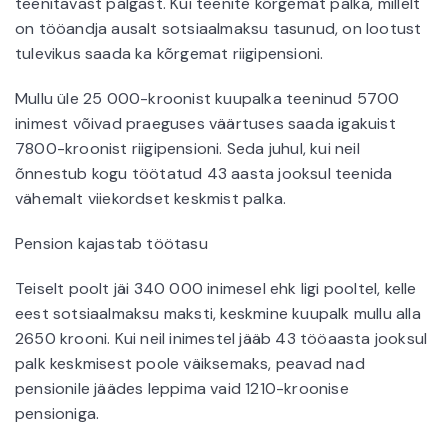
teenitavast palgast. Kui teenite kõrgemat palka, millelt
on tööandja ausalt sotsiaalmaksu tasunud, on lootust
tulevikus saada ka kõrgemat riigipensioni.
Mullu üle 25 000-kroonist kuupalka teeninud 5700
inimest võivad praeguses väärtuses saada igakuist
7800-kroonist riigipensioni. Seda juhul, kui neil
õnnestub kogu töötatud 43 aasta jooksul teenida
vähemalt viiekordset keskmist palka.
Pension kajastab töötasu
Teiselt poolt jäi 340 000 inimesel ehk ligi pooltel, kelle
eest sotsiaalmaksu maksti, keskmine kuupalk mullu alla
2650 krooni. Kui neil inimestel jääb 43 tööaasta jooksul
palk keskmisest poole väiksemaks, peavad nad
pensionile jäädes leppima vaid 1210-kroonise
pensioniga.