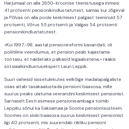
Harjumaal on alla 2650-kroonise teenistusega inimesi
41 protsenti pensionikindlustatutest, samas kui Jõgeval
ja Põlvas on alla poole keskmisest palgast teeninuid 57
protsenti, Võrus 55 protsenti ja Valgas 54 protsenti
pensionikindlustatutest.
«Kui 1997.-98. aastal pensionireformi kavandati, oli
poliitiline veendumus, et pension peab kajastama
töötasu, et näidataks palkasid legaalsetena,» rääkis
sotsiaalkindlustusekspert Lauri Leppik.
Suuri vahesid sissetulekutes eelkõige madalapalgaliste
osas aitab tasakaalustada pensioni baasosa, mille
suurus peaks ulatuma veerandini keskmisest pensionist.
Sarnaselt Eesti esimese pensionisambaga toimib
Leppiku sõnul ka Saksamaa ja Soome pensionisüsteem.
Soomes on siiski baasosa suurus keskmisest pensionist
ligi 40 protsenti, mis suurendab riikliku pensioni