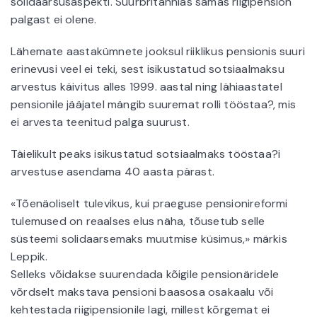
solidaarsusaspekti. Suurbritannias samas riigipension
palgast ei olene.
Lähemate aastakümnete jooksul riiklikus pensionis suuri
erinevusi veel ei teki, sest isikustatud sotsiaalmaksu
arvestus käivitus alles 1999. aastal ning lähiaastatel
pensionile jääjatel mängib suuremat rolli tööstaa?, mis
ei arvesta teenitud palga suurust.
Täielikult peaks isikustatud sotsiaalmaks tööstaa?i
arvestuse asendama 40 aasta pärast.
«Tõenäoliselt tulevikus, kui praeguse pensionireformi
tulemused on reaalses elus näha, tõusetub selle
süsteemi solidaarsemaks muutmise küsimus,» märkis
Leppik.
Selleks võidakse suurendada kõigile pensionäridele
võrdselt makstava pensioni baasosa osakaalu või
kehtestada riigipensionile lagi, millest kõrgemat ei