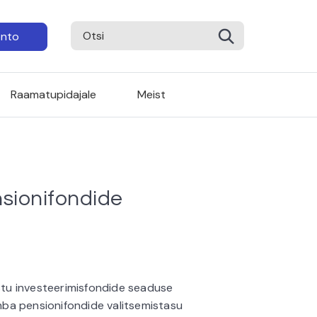
onto
Raamatupidajale
Meist
nsionifondide
astu investeerimisfondide seaduse
ba pensionifondide valitsemistasu