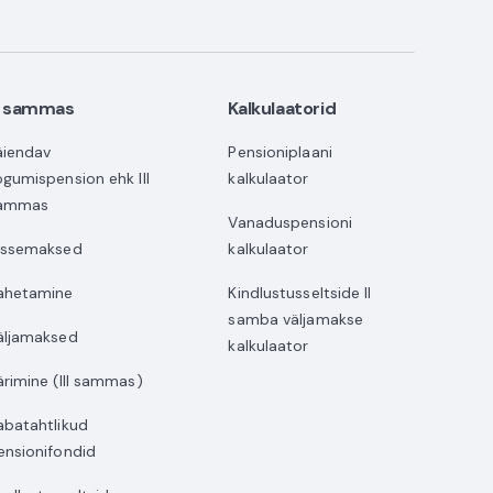
II sammas
Kalkulaatorid
äiendav
Pensioniplaani
ogumispension ehk III
kalkulaator
ammas
Vanaduspensioni
issemaksed
kalkulaator
ahetamine
Kindlustusseltside II
samba väljamakse
äljamaksed
kalkulaator
ärimine (III sammas)
abatahtlikud
ensionifondid