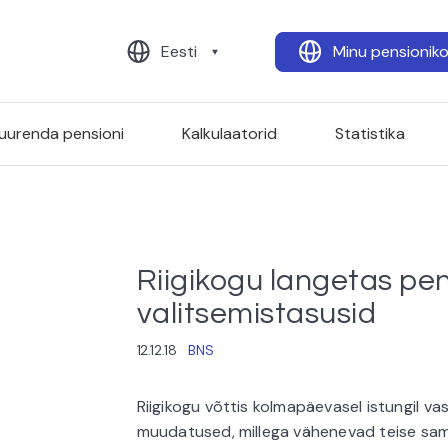
Eesti
Minu pensionik
uurenda pensioni
Kalkulaatorid
Statistika
Riigikogu langetas pe
valitsemistasusid
12.12.18
BNS
Riigikogu võttis kolmapäevasel istungil v
muudatused, millega vähenevad teise sam