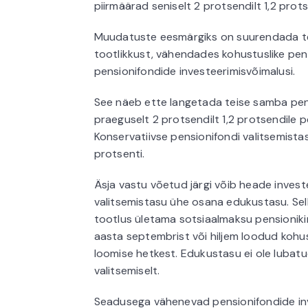
piirmäärad seniselt 2 protsendilt 1,2 prots
Muudatuste eesmärgiks on suurendada t
tootlikkust, vähendades kohustuslike pen
pensionifondide investeerimisvõimalusi.
See näeb ette langetada teise samba pens
praeguselt 2 protsendilt 1,2 protsendile p
Konservatiivse pensionifondi valitsemista
protsenti.
Äsja vastu võetud järgi võib heade invest
valitsemistasu ühe osana edukustasu. Sel
tootlus ületama sotsiaalmaksu pensioniki
aasta septembrist või hiljem loodud kohus
loomise hetkest. Edukustasu ei ole lubatu
valitsemiselt.
Seadusega vähenevad pensionifondide inv