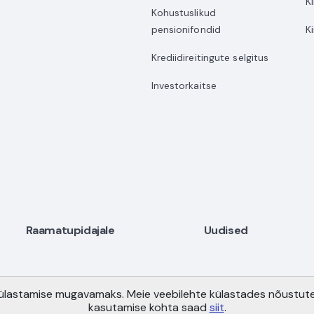
K
Kohustuslikud
pensionifondid
K
Krediidireitingute selgitus
Investorkaitse
Raamatupidajale
Uudised
Copyright © AS Pensionikeskus 2021
 külastamise mugavamaks. Meie veebilehte külastades nõustut
Maakri 19, Tallinn 10145
kasutamise kohta saad
siit
.