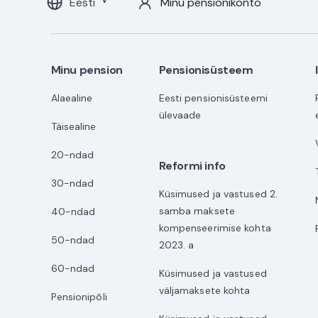
Eesti
Minu pensionikonto
Minu pension
Pensionisüsteem
Alaealine
Eesti pensionisüsteemi
ülevaade
Täisealine
20-ndad
Reformi info
30-ndad
Küsimused ja vastused 2.
samba maksete
40-ndad
kompenseerimise kohta
50-ndad
2023. a
60-ndad
Küsimused ja vastused
väljamaksete kohta
Pensionipõli