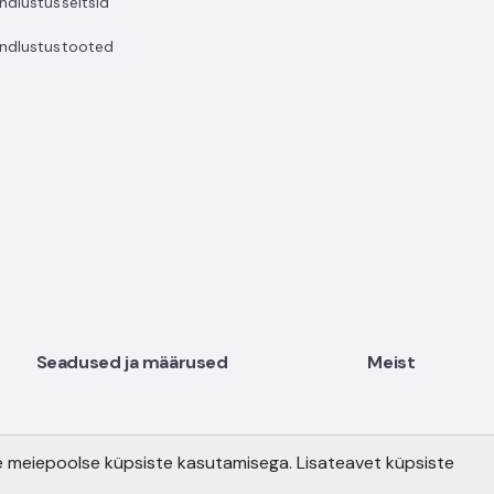
indlustusseltsid
indlustustooted
Seadused ja määrused
Meist
e meiepoolse küpsiste kasutamisega. Lisateavet küpsiste