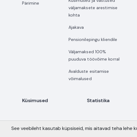
Küsimused ja vastused
Pärimine
väljamaksete arestimise
kohta
Ajakava
Pensionilepingu kliendile
Väljamaksed 100%
puuduva töövõime korral
Avalduste esitamise
võimalused
Küsimused
Statistika
See veebileht kasutab küpsiseid, mis aitavad teha lehe