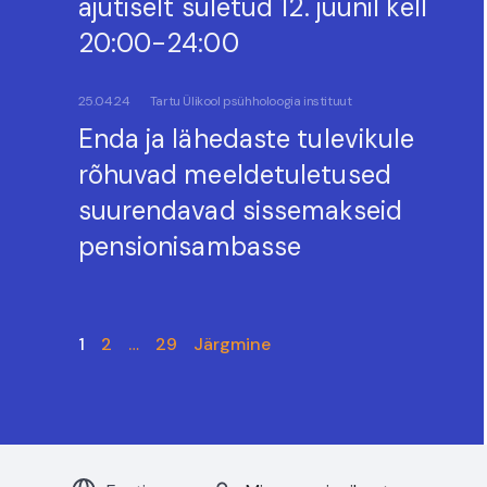
ajutiselt suletud 12. juunil kell
20:00-24:00
25.04.24
Tartu Ülikool psühholoogia instituut
Enda ja lähedaste tulevikule
rõhuvad meeldetuletused
suurendavad sissemakseid
pensionisambasse
1
2
…
29
Järgmine