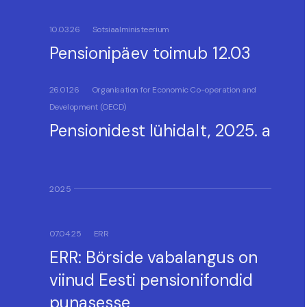
10.03.26
Sotsiaalministeerium
Pensionipäev toimub 12.03
26.01.26
Organisation for Economic Co-operation and
Development (OECD)
Pensionidest lühidalt, 2025. a
2025
07.04.25
ERR
ERR: Börside vabalangus on
viinud Eesti pensionifondid
punasesse