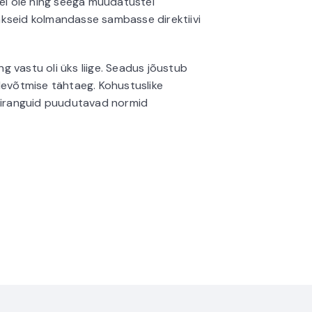
is ei ole ning seega muudatustel
kseid kolmandasse sambasse direktiivi
ng vastu oli üks liige. Seadus jõustub
i ülevõtmise tähtaeg. Kohustuslike
piiranguid puudutavad normid