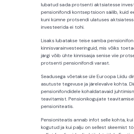
lubatud sada protsenti aktsiatesse invest
pensionifondi kontseptsioon säilib, kuid e
kuni kümne protsendi ulatuses aktsiatess
investeerida ei tohi.
Lisaks lubatakse teise samba pensionifo
kinnisvarainvesteeringuid, mis võiks toeta
järgi võib ühte kinnisasja senise viie pro
protsenti pensionifondi varast.
Seadusega võetakse üle Euroopa Liidu dir
asutuste tegevuse ja järelevalve kohta. D
pensionifondidele kohaldatavaid juhtimis
teavitamist. Pensionikogujate teavitamis
pensioniteatis.
Pensioniteatis annab infot selle kohta, ku
kogutud ja kui palju on sellest skeemist t