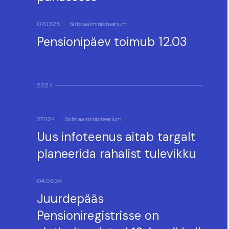
07.03.25
Sotsiaalministeerium
Pensionipäev toimub 12.03
2024
27.11.24
Sotsiaalministeerium
Uus infoteenus aitab targalt
planeerida rahalist tulevikku
04.06.24
Juurdepääs
Pensioniregistrisse on