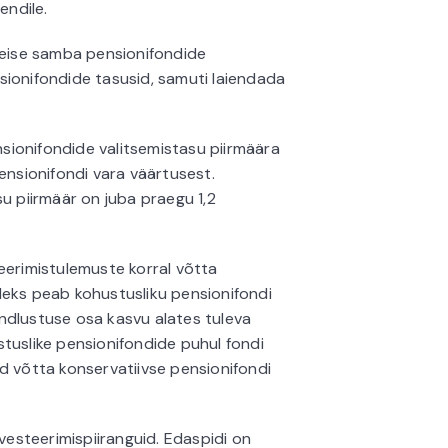
endile.
eise samba pensionifondide
sionifondide tasusid, samuti laiendada
ionifondide valitsemistasu piirmäära
ensionifondi vara väärtusest.
su piirmäär on juba praegu 1,2
eerimistulemuste korral võtta
leks peab kohustusliku pensionifondi
ndlustuse osa kasvu alates tuleva
tuslike pensionifondide puhul fondi
d võtta konservatiivse pensionifondi
esteerimispiiranguid. Edaspidi on