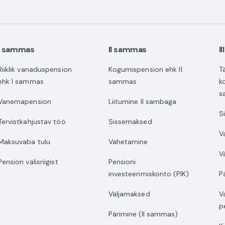
I sammas
II sammas
I
Riiklik vanaduspension
Kogumispension ehk II
T
ehk I sammas
sammas
k
s
Vanemapension
Liitumine II sambaga
S
Tervistkahjustav töö
Sissemaksed
V
Maksuvaba tulu
Vahetamine
V
Pension välisriigist
Pensioni
investeerimiskonto (PIK)
P
Väljamaksed
V
p
Pärimine (II sammas)