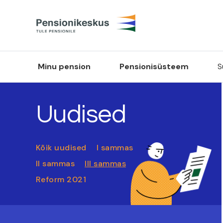
Minu pension
Pensionisüsteem
S
Uudised
Kõik uudised
I sammas
II sammas
III sammas
Reform 2021