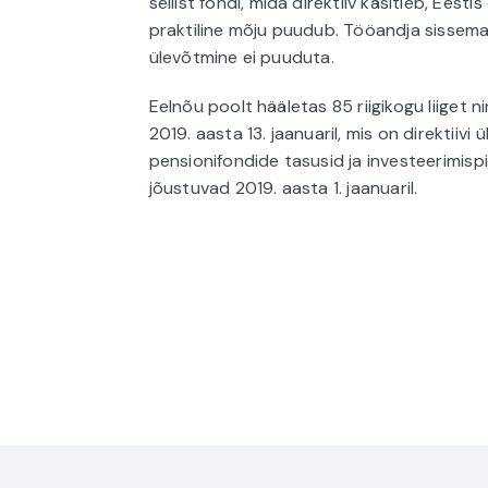
sellist fondi, mida direktiiv käsitleb, Eest
praktiline mõju puudub. Tööandja sissema
ülevõtmine ei puuduta.
Eelnõu poolt hääletas 85 riigikogu liiget ni
2019. aasta 13. jaanuaril, mis on direktiiv
pensionifondide tasusid ja investeerimis
jõustuvad 2019. aasta 1. jaanuaril.