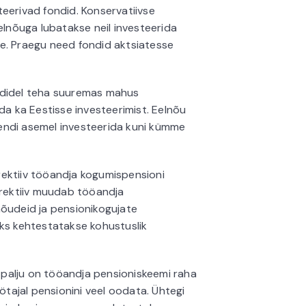
eerivad fondid. Konservatiivse
elnõuga lubatakse neil investeerida
e. Praegu need fondid aktsiatesse
ndidel teha suuremas mahus
da ka Eestisse investeerimist. Eelnõu
tsendi asemel investeerida kuni kümme
ektiiv tööandja kogumispensioni
irektiiv muudab tööandja
nõudeid ja pensionikogujate
eks kehtestatakse kohustuslik
i palju on tööandja pensioniskeemi raha
öötajal pensionini veel oodata. Ühtegi