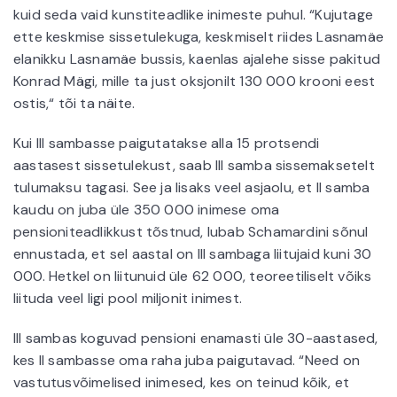
kuid seda vaid kunstiteadlike inimeste puhul. “Kujutage
ette keskmise sissetulekuga, keskmiselt riides Lasnamäe
elanikku Lasnamäe bussis, kaenlas ajalehe sisse pakitud
Konrad Mägi, mille ta just oksjonilt 130 000 krooni eest
ostis,“ tõi ta näite.
Kui III sambasse paigutatakse alla 15 protsendi
aastasest sissetulekust, saab III samba sissemaksetelt
tulumaksu tagasi. See ja lisaks veel asjaolu, et II samba
kaudu on juba üle 350 000 inimese oma
pensioniteadlikkust tõstnud, lubab Schamardini sõnul
ennustada, et sel aastal on III sambaga liitujaid kuni 30
000. Hetkel on liitunuid üle 62 000, teoreetiliselt võiks
liituda veel ligi pool miljonit inimest.
III sambas koguvad pensioni enamasti üle 30-aastased,
kes II sambasse oma raha juba paigutavad. “Need on
vastutusvõimelised inimesed, kes on teinud kõik, et