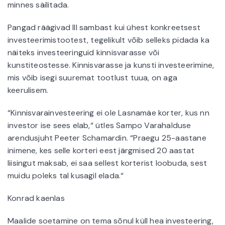
minnes säilitada.
Pangad räägivad III sambast kui ühest konkreetsest
investeerimistootest, tegelikult võib selleks pidada ka
näiteks investeeringuid kinnisvarasse või
kunstiteostesse. Kinnisvarasse ja kunsti investeerimine,
mis võib isegi suuremat tootlust tuua, on aga
keerulisem.
“Kinnisvarainvesteering ei ole Lasnamäe korter, kus nn
investor ise sees elab,“ ütles Sampo Varahalduse
arendusjuht Peeter Schamardin. “Praegu 25-aastane
inimene, kes selle korteri eest järgmised 20 aastat
liisingut maksab, ei saa sellest korterist loobuda, sest
muidu poleks tal kusagil elada.“
Konrad kaenlas
Maalide soetamine on tema sõnul küll hea investeering,