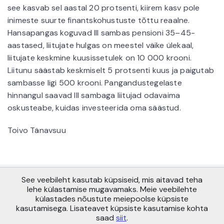
see kasvab sel aastal 20 protsenti, kiirem kasv pole
inimeste suurte finantskohustuste tõttu reaalne.
Hansapangas koguvad III sambas pensioni 35–45-
aastased, liitujate hulgas on meestel väike ülekaal,
liitujate keskmine kuusissetulek on 10 000 krooni.
Liitunu säästab keskmiselt 5 protsenti kuus ja paigutab
sambasse ligi 500 krooni. Pangandustegelaste
hinnangul saavad III sambaga liitujad odavaima
oskusteabe, kuidas investeerida oma säästud.
Toivo Tänavsuu
See veebileht kasutab küpsiseid, mis aitavad teha
Copyright © AS Pensionikeskus 2021
lehe külastamise mugavamaks. Meie veebilehte
Maakri 19, Tallinn 10145
külastades nõustute meiepoolse küpsiste
info@pensionikeskus.ee
kasutamisega. Lisateavet küpsiste kasutamise kohta
saad
siit
.
Sisukaart