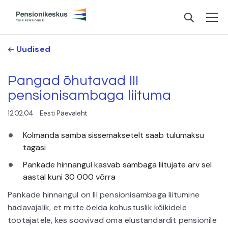
Uudised
Pangad õhutavad III
pensionisambaga liituma
12.02.04
Eesti Päevaleht
Kolmanda samba sissemaksetelt saab tulumaksu
tagasi
Pankade hinnangul kasvab sambaga liitujate arv sel
aastal kuni 30 000 võrra
Pankade hinnangul on III pensionisambaga liitumine
hädavajalik, et mitte öelda kohustuslik kõikidele
töötajatele, kes soovivad oma elustandardit pensionile