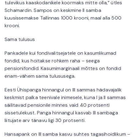
tulevikus kaaskodanikele koormaks mitte olla,“ ütles
Schamardin. Sampos on keskmine II samba
kuusissemakse Tallinnas 1000 krooni, maal alla 500
krooni.
Sama tulusus
Pankadele kui fondivalitsejatele on kasumlikumad
fondid, kus hoitakse rohkem raha – seega
pensionifondid. Kasumimarginaali mõttes on fondid
enam-vähem sama tulususega.
Eesti Ühispanga hinnangul on III sammas hädavajalik
keskmist palka teenivale inimesele, kuna I ja II sammas
säilitavad pensionile minnes vaid 40 protsenti
sissetulekust. Panga hinnangul kasvab III sambaga
liitujate arv tänavu ligi 30 protsenti.
Hansapank on III samba kasvu suhtes tagasihoidlikum –