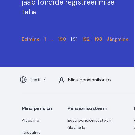
jääb fondide registreerimise
taha
Eelmine
1
…
190
191
192
193
Järgmine
Eesti
Minu pensionikonto
Minu pension
Pensionisüsteem
Alaealine
Eesti pensionisüsteemi
ülevaade
Täisealine