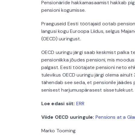
Pensionäride hakkamasaamist hakkab pi
pensioni kogumisse.
Praeguseid Eesti töötajaid ootab pension
langusi kogu Euroopa Liidus, selgus Maja
(OECD) uuringust.
OECD uuringu järgi saab keskmist palka te
pensioniikka jõudes pensioni, mis moodus
palgast. Eesti töötajate pensioni neto 
tulevikus OECD uuringu järgi olema ainult 
tähendab see seda, et pensionile jäädes 
senisest harjumuspärasest sissetulekust.
Loe edasi siit:
ERR
Viide OECD uuringule:
Pensions at a Gl
Marko Tooming