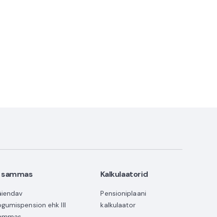
II sammas
Kalkulaatorid
äiendav
Pensioniplaani
ogumispension ehk III
kalkulaator
ammas