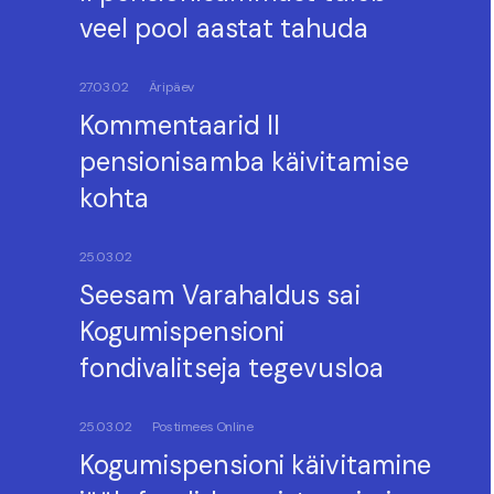
veel pool aastat tahuda
27.03.02
Äripäev
Kommentaarid II
pensionisamba käivitamise
kohta
25.03.02
Seesam Varahaldus sai
Kogumispensioni
fondivalitseja tegevusloa
25.03.02
Postimees Online
Kogumispensioni käivitamine