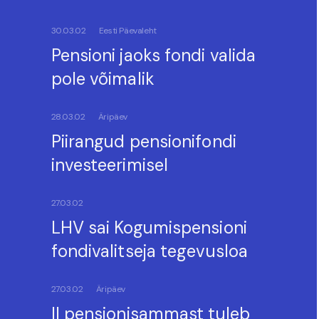
30.03.02
Eesti Päevaleht
Pensioni jaoks fondi valida
pole võimalik
28.03.02
Äripäev
Piirangud pensionifondi
investeerimisel
27.03.02
LHV sai Kogumispensioni
fondivalitseja tegevusloa
27.03.02
Äripäev
II pensionisammast tuleb