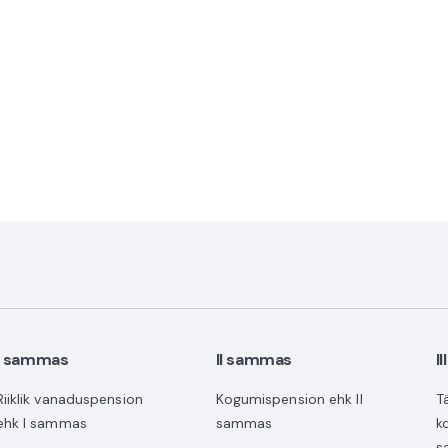
I sammas
II sammas
I
Riiklik vanaduspension
Kogumispension ehk II
T
ehk I sammas
sammas
k
s