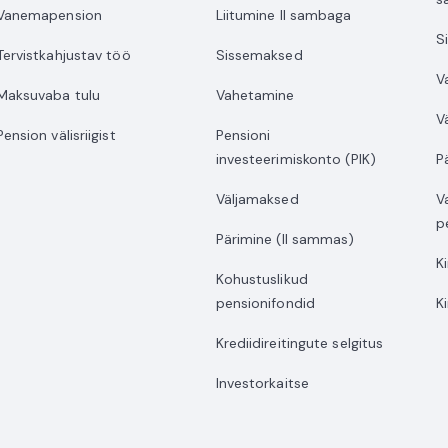
Vanemapension
Liitumine II sambaga
S
Tervistkahjustav töö
Sissemaksed
V
Maksuvaba tulu
Vahetamine
V
Pension välisriigist
Pensioni
investeerimiskonto (PIK)
P
Väljamaksed
V
p
Pärimine (II sammas)
K
Kohustuslikud
pensionifondid
K
Krediidireitingute selgitus
Investorkaitse