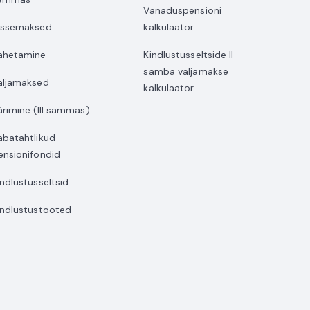
Vanaduspensioni
issemaksed
kalkulaator
ahetamine
Kindlustusseltside II
samba väljamakse
äljamaksed
kalkulaator
ärimine (III sammas)
abatahtlikud
ensionifondid
indlustusseltsid
indlustustooted