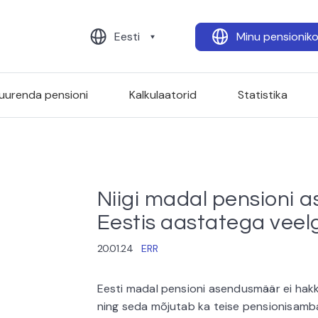
Eesti
Minu pensionik
uurenda pensioni
Kalkulaatorid
Statistika
Niigi madal pensioni 
Eestis aastatega veel
20.01.24
ERR
Eesti madal pensioni asendusmäär ei hakk
ning seda mõjutab ka teise pensionisamb