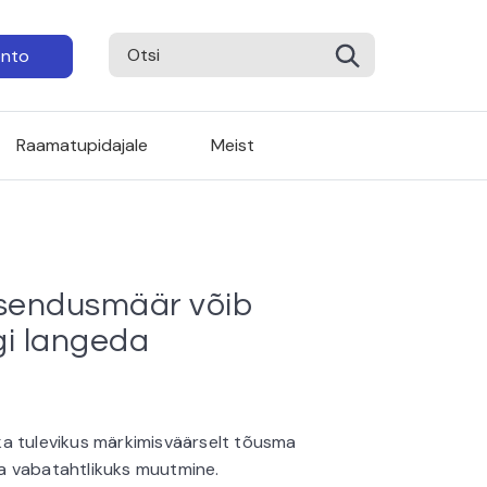
onto
Raamatupidajale
Meist
asendusmäär võib
gi langeda
a tulevikus märkimisväärselt tõusma
a vabatahtlikuks muutmine.