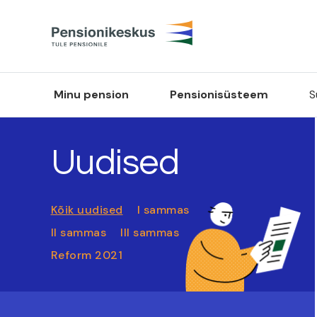
Minu pension
Pensionisüsteem
S
Uudised
Kõik uudised
I sammas
II sammas
III sammas
Reform 2021