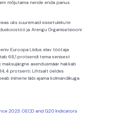
gem mõjutama nende enda panus
ieas üks suuremaid sissetulekute
nduskoostöö ja Arengu Organisatsiooni
eniv Euroopa Liidus elav töötaja
tab 68,1 protsendi tema senisest
ehk maksujärgne asendusmäär hakkab
34,4 protsenti. Lihtsalt öeldes
peab inimene läbi ajama kolmandikuga
ance 2023: OECD and G20 Indicators