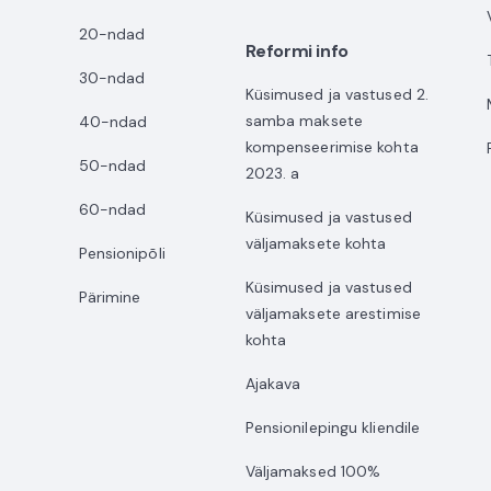
20-ndad
Reformi info
30-ndad
Küsimused ja vastused 2.
samba maksete
40-ndad
kompenseerimise kohta
50-ndad
2023. a
60-ndad
Küsimused ja vastused
väljamaksete kohta
Pensionipõli
Küsimused ja vastused
Pärimine
väljamaksete arestimise
kohta
Ajakava
Pensionilepingu kliendile
Väljamaksed 100%