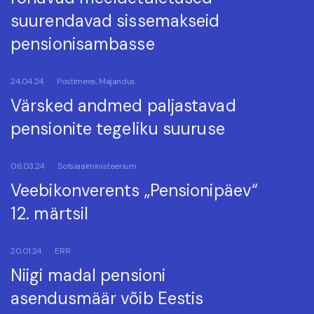
suurendavad sissemakseid
pensionisambasse
24.04.24
Postimees, Majandus
Värsked andmed paljastavad
pensionite tegeliku suuruse
06.03.24
Sotsiaalministeerium
Veebikonverents „Pensionipäev“
12. märtsil
20.01.24
ERR
Niigi madal pensioni
asendusmäär võib Eestis