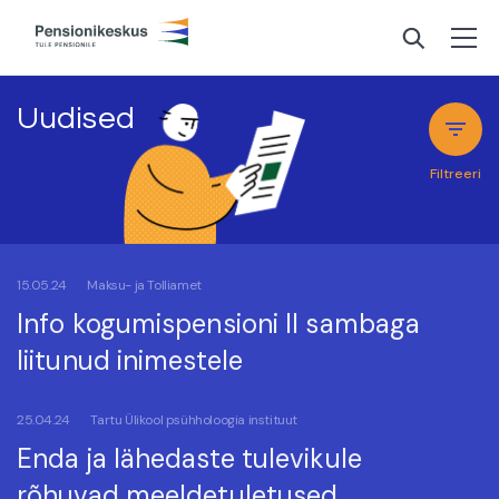
Uudised
Filtreeri
15.05.24
Maksu- ja Tolliamet
Info kogumispensioni II sambaga
liitunud inimestele
25.04.24
Tartu Ülikool psühholoogia instituut
Enda ja lähedaste tulevikule
rõhuvad meeldetuletused