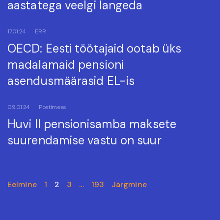
aastatega veelgi langeda
17.01.24
ERR
OECD: Eesti töötajaid ootab üks
madalamaid pensioni
asendusmäärasid EL-is
09.01.24
Postimees
Huvi II pensionisamba maksete
suurendamise vastu on suur
Eelmine
1
2
3
…
193
Järgmine