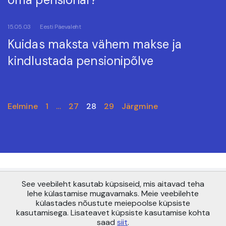
15.05.03
Eesti Päevaleht
Kuidas maksta vähem makse ja
kindlustada pensionipõlve
Eelmine
1
…
27
28
29
Järgmine
See veebileht kasutab küpsiseid, mis aitavad teha
Copyright © AS Pensionikeskus 2021
lehe külastamise mugavamaks. Meie veebilehte
Maakri 19, Tallinn 10145
külastades nõustute meiepoolse küpsiste
info@pensionikeskus.ee
kasutamisega. Lisateavet küpsiste kasutamise kohta
saad
siit
.
Sisukaart