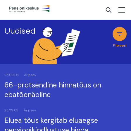
Uudised
Filtreeri
25.09.03
Äripäev
66-protsendine hinnatõus on
ebatõenäoline
23.09.03
Äripäev
Eluea tõus kergitab eluaegse
pensionikindlustuse hinda