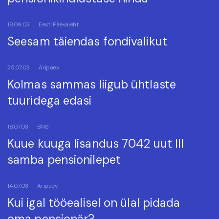
18.09.03
Eesti Päevaleht
Seesam täiendas fondivalikut
25.07.03
Äripäev
Kolmas sammas liigub ühtlaste
tuuridega edasi
18.07.03
BNS
Kuue kuuga lisandus 7042 uut III
samba pensionilepet
14.07.03
Äripäev
Kui igal tööealisel on ülal pidada
oma pensionär?