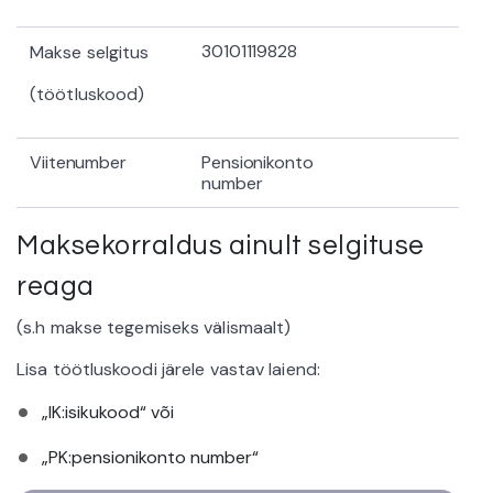
30101119828
Makse selgitus
(töötluskood)
Viitenumber
Pensionikonto
number
Maksekorraldus ainult selgituse
reaga
(s.h makse tegemiseks välismaalt)
Lisa töötluskoodi järele vastav laiend:
„IK:isikukood“ või
„PK:pensionikonto number“