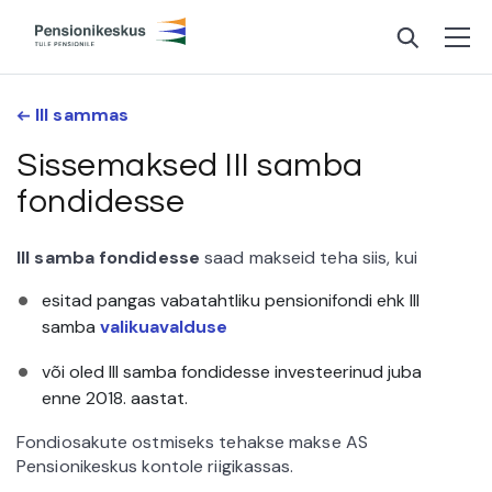
III sammas
Sissemaksed III samba
fondidesse
III samba fondidesse
saad makseid teha siis, kui
esitad pangas vabatahtliku pensionifondi ehk III
samba
valikuavalduse
või oled III samba fondidesse investeerinud juba
enne 2018. aastat.
Fondiosakute ostmiseks tehakse makse AS
Pensionikeskus kontole riigikassas.