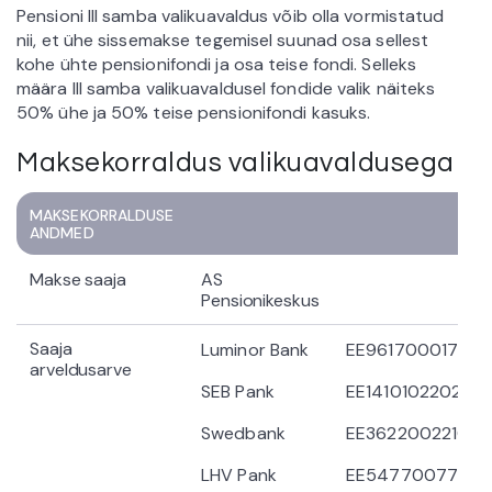
Pensioni III samba valikuavaldus võib olla vormistatud
nii, et ühe sissemakse tegemisel suunad osa sellest
kohe ühte pensionifondi ja osa teise fondi. Selleks
määra III samba valikuavaldusel fondide valik näiteks
50% ühe ja 50% teise pensionifondi kasuks.
Maksekorraldus valikuavaldusega
MAKSEKORRALDUSE
ANDMED
Makse saaja
AS
Pensionikeskus
Saaja
Luminor Bank
EE961700017004
arveldusarve
SEB Pank
EE141010220263
Swedbank
EE36220022106
LHV Pank
EE54770077100