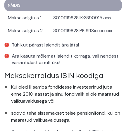
NÄIDIS
Makse selgitus 1
30101119828,IK:3890915xxxx
Makse selgitus 2
30101119828,PK:998xxxxxxxx
Tühikut pärast laiendit ära jäta!
Ära kasuta mõlemat laiendit korraga, vali nendest
variantidest ainult üks!
Maksekorraldus ISIN koodiga
Kui oled III samba fondidesse investeerinud juba
enne 2018. aastat ja sinu fondivalik ei ole määratud
valikuavaldusega või
soovid teha sissemakset teise pensionifondi, kui on
määratud valikuavaldusega,