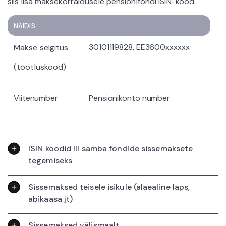
siis lisa maksekorraldusele pensionifondi ISIN-kood.
NÄIDIS
30101119828, EE3600xxxxxx
Makse selgitus
(töötluskood)
Viitenumber
Pensionikonto number
ISIN koodid III samba fondide sissemaksete
tegemiseks
Sissemaksed teisele isikule (alaealine laps,
abikaasa jt)
Sissemaksed välismaalt