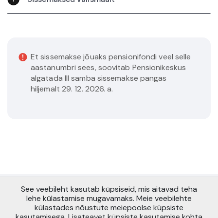
Et sissemakse jõuaks pensionifondi veel selle
aastanumbri sees, soovitab Pensionikeskus
algatada III samba sissemakse pangas
hiljemalt 29. 12. 2026. a.
See veebileht kasutab küpsiseid, mis aitavad teha
Copyright © AS Pensionikeskus 2021
lehe külastamise mugavamaks. Meie veebilehte
Maakri 19, Tallinn 10145
külastades nõustute meiepoolse küpsiste
info@pensionikeskus.ee
kasutamisega. Lisateavet küpsiste kasutamise kohta