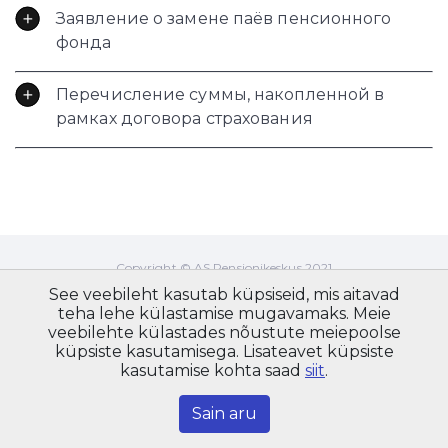
Заявление о замене паёв пенсионного
фонда
Перечисление суммы, накопленной в
рамках договора страхования
Copyright © AS Pensionikeskus 2021
Maakri 19, Tallinn 10145
See veebileht kasutab küpsiseid, mis aitavad
info@pensionikeskus.ee
teha lehe külastamise mugavamaks. Meie
veebilehte külastades nõustute meiepoolse
Карта сайта
küpsiste kasutamisega. Lisateavet küpsiste
kasutamise kohta saad
siit
.
Sain aru