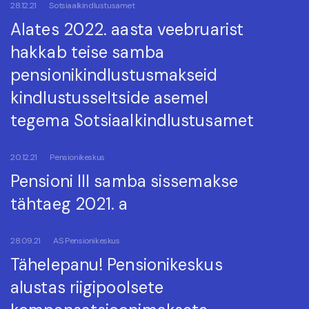
28.12.21
Sotsiaalkindlustusamet
Alates 2022. aasta veebruarist
hakkab teise samba
pensionikindlustusmakseid
kindlustusseltside asemel
tegema Sotsiaalkindlustusamet
20.12.21
Pensionikeskus
Pensioni III samba sissemakse
tähtaeg 2021. a
28.09.21
AS Pensionikeskus
Tähelepanu! Pensionikeskus
alustas riigipoolsete