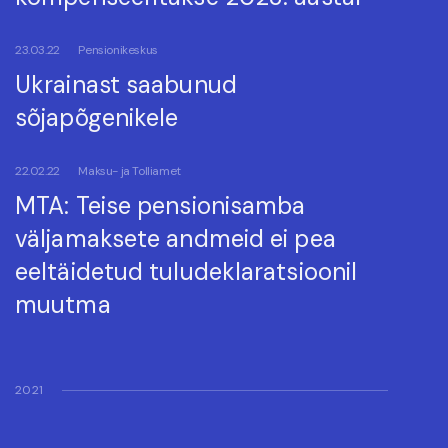
23.03.22
Pensionikeskus
Ukrainast saabunud
sõjapõgenikele
22.02.22
Maksu- ja Tolliamet
MTA: Teise pensionisamba
väljamaksete andmeid ei pea
eeltäidetud tuludeklaratsioonil
muutma
2021