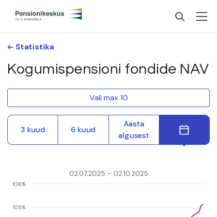
Statistika
Kogumispensioni fondide NAV
Vali max 10
Aasta
3 kuud
6 kuud
algusest
02.07.2025 – 02.10.2025
106%
105%