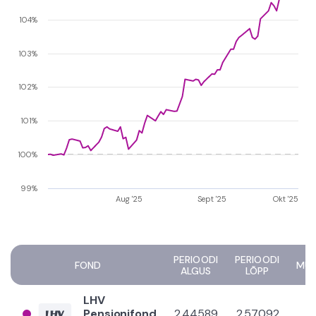
104%
103%
102%
101%
100%
99%
Aug '25
Sept '25
Okt '25
PERIOODI
PERIOODI
FOND
MU
ALGUS
LÕPP
LHV
Pensionifond
2,44589
2,57092
+5