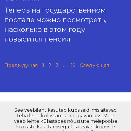
Теперь на государственном
портале можно посмотреть,
насколько в этом году
повысится пенсия
Предыдущая
1
2
3
…
19
Следующая
See veebileht kasutab küpsiseid, mis aitavad
Copyright © AS Pensionikeskus 2021
teha lehe külastamise mugavamaks. Meie
Maakri 19, Tallinn 10145
veebilehte külastades nõustute meiepoolse
info@pensionikeskus.ee
küpsiste kasutamisega. Lisateavet küpsiste